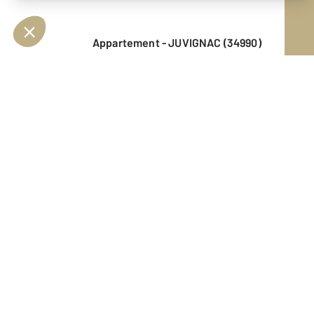
Appartement - JUVIGNAC (34990)
En savoir plus
Vendu
Maison - LE CRES (34920)
En savoir plus
Vendu