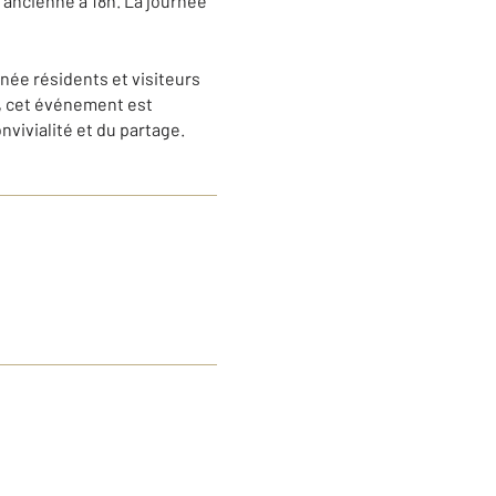
l’ancienne à 18h. La journée
nnée résidents et visiteurs
s, cet événement est
onvivialité et du partage.