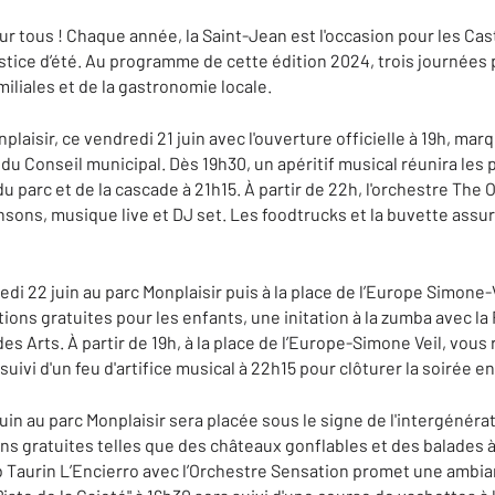
r tous ! Chaque année, la Saint-Jean est l'occasion pour les Cas
tice d’été. Au programme de cette édition 2024, trois journées p
iliales et de la gastronomie locale.
plaisir, ce vendredi 21 juin avec l'ouverture officielle à 19h, mar
du Conseil municipal. Dès 19h30, un apéritif musical réunira les 
 du parc et de la cascade à 21h15. À partir de 22h, l'orchestre Th
ons, musique live et DJ set. Les foodtrucks et la buvette assure
edi 22 juin au parc Monplaisir puis à la place de l’Europe Simon
ions gratuites pour les enfants, une initation à la zumba avec la F
 des Arts. À partir de 19h, à la place de l’Europe-Simone Veil, vou
uivi d'un feu d'artifice musical à 22h15 pour clôturer la soirée e
in au parc Monplaisir sera placée sous le signe de l'intergénérat
ns gratuites telles que des châteaux gonflables et des balades à
b Taurin L’Encierro avec l’Orchestre Sensation promet une ambian