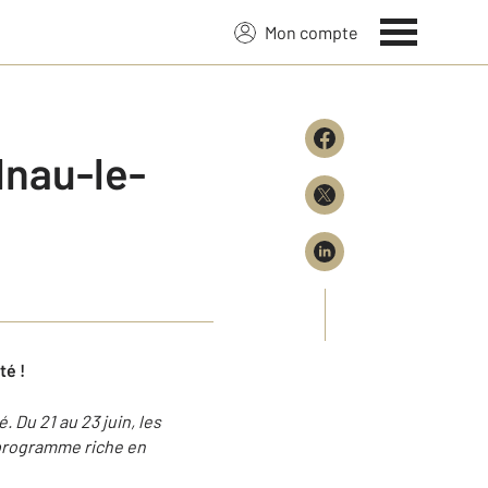
Mon compte
lnau-le-
té !
. Du 21 au 23 juin, les
n programme riche en