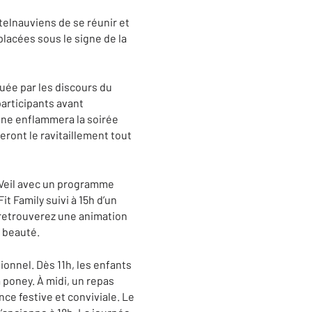
telnauviens de se réunir et
lacées sous le signe de la
quée par les discours du
participants avant
e One enflammera la soirée
ront le ravitaillement tout
e-Veil avec un programme
it Family suivi à 15h d’un
s retrouverez une animation
n beauté.
ionnel. Dès 11h, les enfants
 poney. À midi, un repas
ce festive et conviviale. Le