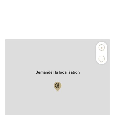
Afficher sur la carte :
+
Agence
Biens vendus
-
Demander la localisation
Vue globale
2
Surface totale : 83,8 m
2
Surface habitable : 73,0 m
Type d'appartement : F3