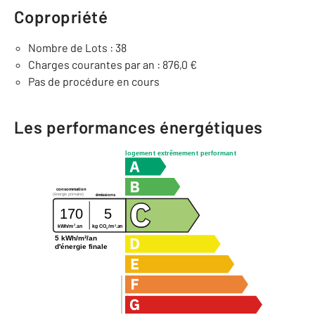
Copropriété
Nombre de Lots : 38
Charges courantes par an : 876,0 €
Pas de procédure en cours
Les performances énergétiques
logement extrêmement performant
consommation
(énergie primaire)
émissions
170
5
2
2
kg CO
/m
.an
kWh/m
.an
2
5 kWh/m²/an
d'énergie finale