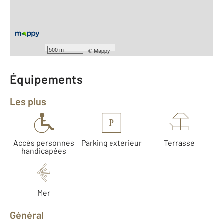
ème
Étage : 2
Nombre de pièces : 3
[Voir le détail]
Type de construction : Traditionnelle
Année construction : 1965
500 m
©
Mappy
Équipements
Les plus
P
Accès personnes
Parking exterieur
Terrasse
handicapées
Mer
Général