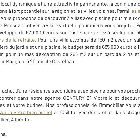
local dynamique et une attractivité permanente, la commune d
s à fort potentiel sur la région et les villes voisines. Parmi
les 
 vous proposons de découvrir 3 villas avec piscine pour mieux 
 Pensez à activer la visite virtuelle pour mieux vous projeter. 
nveloppe de 520 000 euros sur Castelnau-le-Lez à seulement 
re de la retraite
. Pour une villa atypique de 150 m2 avec un sa
iers du jardin et une piscine, le budget sera de 685 000 euros à 10
in pour un mas d’exception de 295 m2 sur un parc de 2 ha et 
sur Mauguio, à 20 min de Castelnau.
l’achat d’une résidence secondaire avec piscine pour vos proc
ncontrer dans notre agence CENTURY 21 Vicarello et découvrir
res et votre budget. Nos professionnels de l’immobilier vou
vente votre bien actuel
et faciliter vos démarches dans chaqu
ier. À bientôt!
ens
.