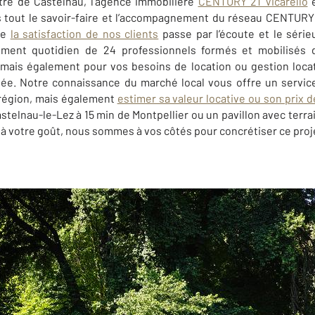
ntre de Castelnau, l'agence immobilière
CENTURY 21 Vicarello
e
tout le savoir-faire et l’accompagnement du réseau CENTURY 2
ue
la satisfaction de nos clients
passe par l’écoute et le série
ssement quotidien de 24 professionnels formés et mobilisés
 mais également pour vos besoins de location ou gestion locat
nnée. Notre connaissance du marché local vous offre un service
 région, mais également
estimer sa valeur locative ou son prix 
astelnau-le-Lez à 15 min de Montpellier ou un pavillon avec terr
à votre goût, nous sommes à vos côtés pour concrétiser ce projet