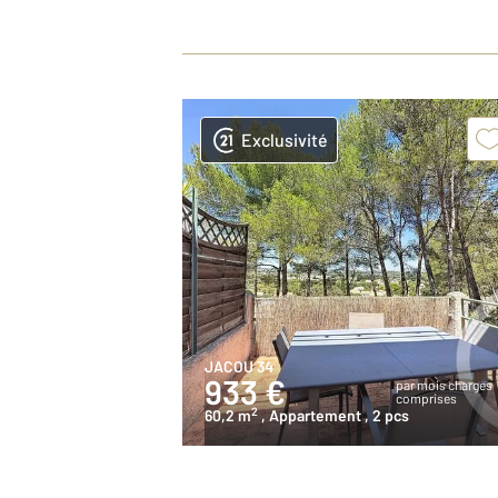
Exclusivité
JACOU 34
933 €
par mois charges
comprises
2
60,2 m
, Appartement
, 2 pcs