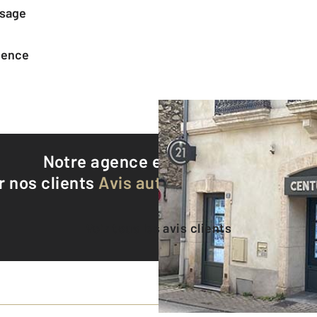
ssage
agence
Notre agence est notée
9,1/10
r nos clients
Avis authentifiés par Qualite
Voir tous les avis clients