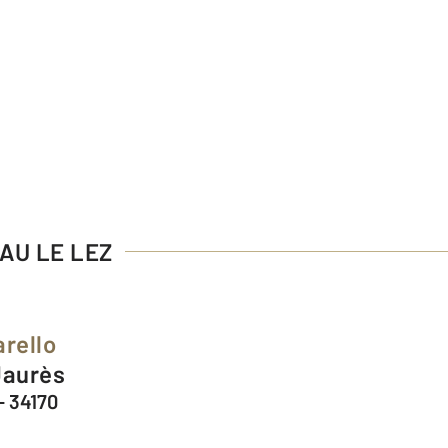
AU LE LEZ
arello
Jaurès
- 34170