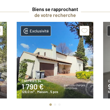
Biens se rapprochant
de votre recherche
Exclusivité
CASTRIES 34
C
1 790 €
par mois charges
comprises
2
128,0 m
, Maison
, 5 pcs
6