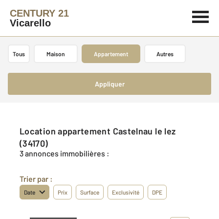
CENTURY 21
Vicarello
Tous
Maison
Appartement
Autres
Appliquer
Location appartement Castelnau le lez
(34170)
3 annonces immobilières :
Trier par :
Date
Prix
Surface
Exclusivité
DPE