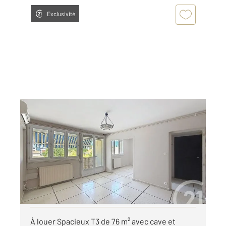
Exclusivité
CASTELNAU LE LEZ 34
2
76,96 m
, 3 pièces
Ref : 61880
Appartement F3 à louer
1 100 €
par mois charges comprises
Visiter le site dédié
À louer Spacieux T3 de 76 m² avec cave et