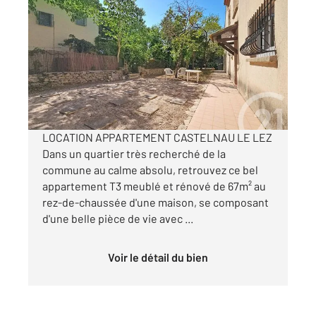
CASTELNAU LE LEZ 34
2
67,06 m
, 3 pièces
Ref : 61509
Appartement F3 à louer
1 295 €
par mois charges comprises
LOCATION APPARTEMENT CASTELNAU LE LEZ
Dans un quartier très recherché de la
commune au calme absolu, retrouvez ce bel
appartement T3 meublé et rénové de 67m² au
rez-de-chaussée d'une maison, se composant
d'une belle pièce de vie avec ...
Voir le détail du bien