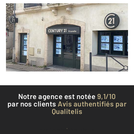
CENTURY 21 Vicarello
25 avenue Jean Jaurès
CASTELNAU LE LEZ - 34170
Envoyer un message
Téléphoner à l'agence
Notre agence est notée
9,1/10
par nos clients
Avis authentifiés par
Qualitelis
Voir tous les avis clients