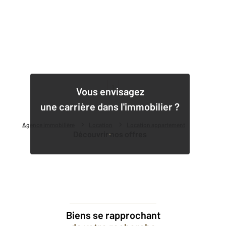
1
Vous envisagez
une carrière dans l'immobilier ?
Agence immobilière
Location
Location appartement
Découvrir nos offres
Biens se rapprochant