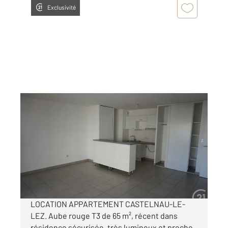
Exclusivité
CASTELNAU LE LEZ 34
2
64,90 m
, 3 pièces
Ref : 62373
Appartement F3 à louer
916,40 €
par mois charges comprises
LOCATION APPARTEMENT CASTELNAU-LE-
LEZ. Aube rouge T3 de 65 m², récent dans
résidence sécurisée, très lumineux et proche