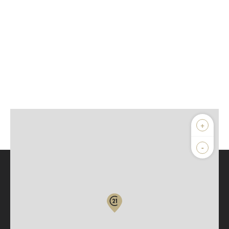
+
-
Parlons de vous, parlons biens
Votre compte :