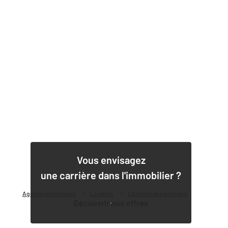
1
Vous envisagez
une carrière dans l'immobilier ?
Agence immobilière
Location
Location appartement
Découvrir nos offres