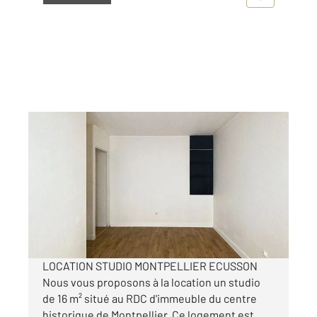
MONTPELLIER 34
2
16,72 m
, 1 pièce
Ref : 61887
Appartement F1 à louer
400,84 €
par mois charges comprises
LOCATION STUDIO MONTPELLIER ECUSSON
Nous vous proposons à la location un studio
de 16 m² situé au RDC d'immeuble du centre
historique de Montpellier. Ce logement est