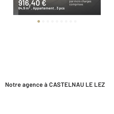
916,40 €
1
par mois charges
comprises
2
64,9 m
, Appartement
, 3 pcs
67
Notre agence à CASTELNAU LE LEZ