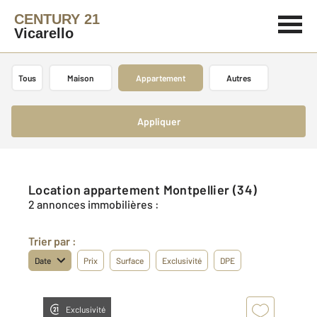
CENTURY 21
Vicarello
Tous
Maison
Appartement
Autres
Appliquer
Location appartement Montpellier (34)
2 annonces immobilières :
Trier par :
Date
Prix
Surface
Exclusivité
DPE
Exclusivité