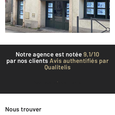
Envoyer un message
Téléphoner à l'agence
Notre agence est notée
9,1/10
par nos clients
Avis authentifiés par
Qualitelis
Voir tous les avis clients
Nous trouver