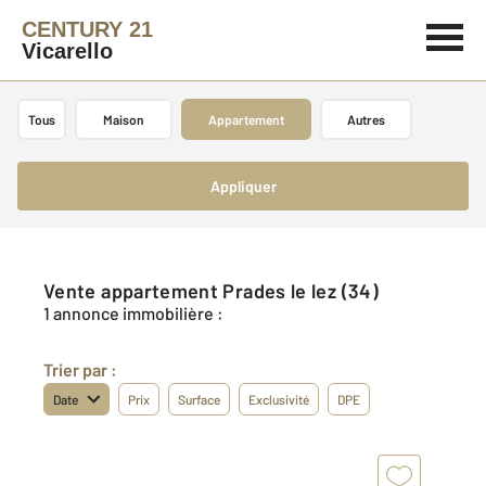
CENTURY 21
Vicarello
Tous
Maison
Appartement
Autres
Appliquer
Vente appartement Prades le lez (34)
1 annonce immobilière :
Trier par :
Date
Prix
Surface
Exclusivité
DPE