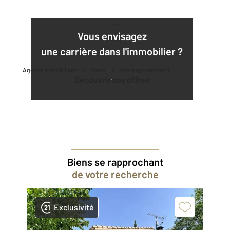
1
Vous envisagez
une carrière dans l'immobilier ?
Agence immobilière
Vente
Vente appartement
Découvrir nos offres
Biens se rapprochant
de votre recherche
Exclusivité