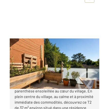
PRADES LE LEZ 34
2
36,75 m
, 2 pièces
Ref : 62074
Appartement F2 à vendre
167 000 €
T2 avec terrasse plein sud, dernier étage Une
parenthèse ensoleillée au cœur du village. En
plein centre du village, au calme et à proximité
immédiate des commodités, découvrez ce T2
de 37 m² environ situé dans une résidence