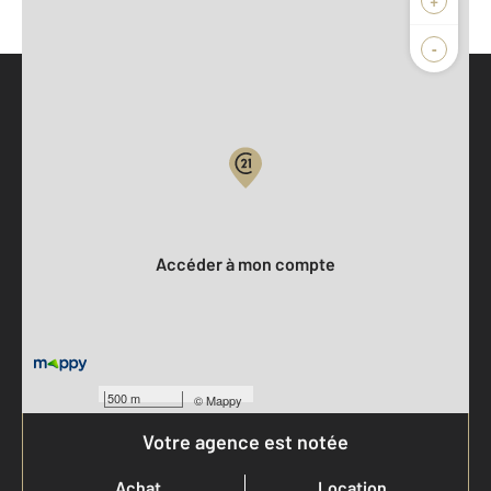
-
Parlons de vous, parlons biens
Votre compte :
Accéder à mon compte
500 m
©
Mappy
Votre agence est notée
Achat
Location